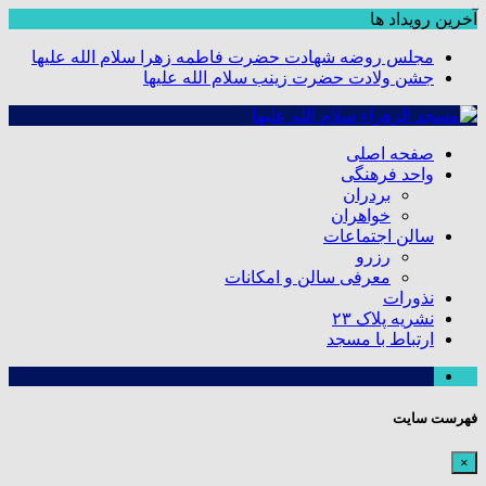
آخرین رویداد ها
مجلس روضه شهادت حضرت فاطمه زهرا سلام الله علیها
جشن ولادت حضرت زینب سلام الله علیها
صفحه اصلی
واحد فرهنگی
بردران
خواهران
سالن اجتماعات
رزرو
معرفی سالن و امکانات
نذورات
نشریه پلاک ۲۳
ارتباط با مسجد
فهرست سایت
×