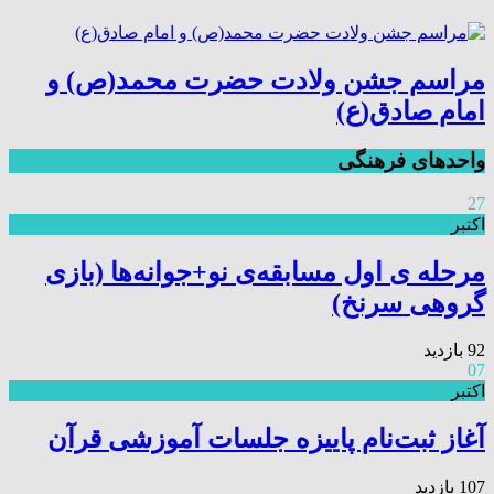
مراسم جشن ولادت حضرت محمد(ص) و
امام صادق(ع)
واحدهای فرهنگی
27
اکتبر
مرحله ی اول مسابقه‌ی نو+جوانه‌ها (بازی
گروهی سرنخ)
92 بازدید
07
اکتبر
آغاز ثبت‌نام پاییزه جلسات آموزشی قرآن
107 بازدید