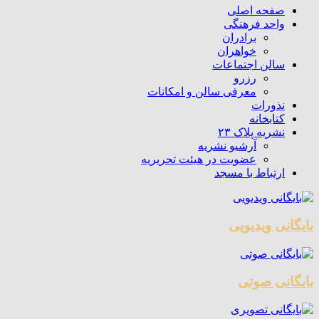
صفحه اصلی
واحد فرهنگی
برادران
خواهران
سالن اجتماعات
رزرو
معرفی سالن و امکانات
نذورات
کتابخانه
نشریه پلاک ۲۳
آرشیو نشریه
عضویت در هیئت تحریریه
ارتباط با مسجد
بایگانی ویدیویی
بایگانی صوتی