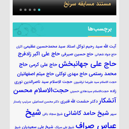
جلسه قرآن ۷ آبان
عکس
برچسب‌ها
آیت الله سید رحیم توکل
استاد سید محمدحسین عظیمی
اکران
حاج علی اکبر زادفرج
حاج حسین صیرفی
حاج جواد شعبانی
حاج علی جهانبخش
حاج
حاج علی کرمی
محمد رستمی
حاج مهدی توکلی
حاج میثم اصفهانیان
حجت الاسلام سید ناصرالدین نوری
حجت الاسلام سید علیرضا تراشیون
حجت‌الاسلام محسن
زاده
حجت‌الاسلام سیدهادی حسینی
آتشکار
دکتر حشمت الله قنبری
دکتر محسن اسماعیلی
سرتیپ پاسدار
شیخ
شیخ حامد کاشانی
سپهر
شیخ سجاد باقی
عباس صراف
شیخ علی سعیدیان
شیخ علی سرلک
شیخ