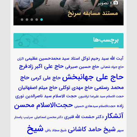
6 تصویر
جلسه قرآن ۷ آبان
برچسب‌ها
آیت الله سید رحیم توکل
استاد سید محمدحسین عظیمی
اکران
حاج علی اکبر زادفرج
حاج حسین صیرفی
حاج جواد شعبانی
حاج علی جهانبخش
حاج
حاج علی کرمی
محمد رستمی
حاج مهدی توکلی
حاج میثم اصفهانیان
حجت الاسلام سید ناصرالدین نوری
حجت الاسلام سید علیرضا تراشیون
حجت‌الاسلام محسن
زاده
حجت‌الاسلام سیدهادی حسینی
آتشکار
دکتر حشمت الله قنبری
دکتر محسن اسماعیلی
سرتیپ پاسدار
شیخ
شیخ حامد کاشانی
سپهر
شیخ سجاد باقی