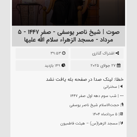
صوت | شیخ ناصر یوسفی - صفر ۱‌۴‌۴‌۷ - ۵
مرداد - مسجد الزهراء سلام الله علیها
اشتراک گذاری
39:53
27 جولای 2025
149 بازدید
خطا: لینک صدا در صفحه بله یافت نشد
🔈| سخنرانی
••• | شب سوم دهه اول صفر ۱‌۴‌۴‌۷
🎙| حجت‌الاسلام شیخ ناصر یوسفی
📆| ۵ مردادماه ۱‌۴‌۰‌۴
🔰| مسجد الزهرا(س) – هیئت فاطمیون