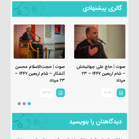
گالری پیشنهادی
صوت | حاج علی جهانبخش
صوت | حجت‌الاسلام محسن
صوت
– شام اربعین ۱‌۴‌۴‌۷ – ۲۳
آتشکار – شام اربعین ۱‌۴‌۴‌۷ –
مرداد
۲۳ مرداد
مرد
53:18
11:07
دیدگاهتان را بنویسید