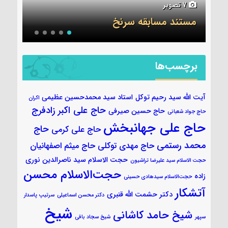
6 تصویر
جلسه قرآن ۷ آبان
برچسب‌ها
آیت الله سید رحیم توکل
استاد سید محمدحسین عظیمی
اکران
حاج علی اکبر زادفرج
حاج حسین صیرفی
حاج جواد شعبانی
حاج علی جهانبخش
حاج
حاج علی کرمی
محمد رستمی
حاج مهدی توکلی
حاج میثم اصفهانیان
حجت الاسلام سید ناصرالدین نوری
حجت الاسلام سید علیرضا تراشیون
حجت‌الاسلام محسن
زاده
حجت‌الاسلام سیدهادی حسینی
آتشکار
دکتر حشمت الله قنبری
دکتر محسن اسماعیلی
سرتیپ پاسدار
شیخ
شیخ حامد کاشانی
سپهر
شیخ سجاد باقی