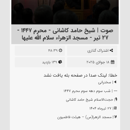
صوت | شیخ حامد کاشانی - محرم ۱‌۴‌۴‌۷ -
۲۷ تیر - مسجد الزهراء سلام الله علیها
اشتراک گذاری
48:39
18 جولای 2025
139 بازدید
خطا: لینک صدا در صفحه بله یافت نشد
🔈| سخنرانی
••• | شب سوم دهه سوم محرم ۱‌۴‌۴‌۷
🎙| حجت‌الاسلام شیخ حامد کاشانی
📆| ۲۷ تیرماه ۱‌۴‌۰‌۴
🔰| مسجد الزهرا(س) – هیئت فاطمیون