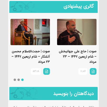
گالری پیشنهادی
صوت | حاج علی جهانبخش
صوت | حجت‌الاسلام محسن
صوت
– شام اربعین ۱‌۴‌۴‌۷ – ۲۳
آتشکار – شام اربعین ۱‌۴‌۴‌۷ –
مرداد
۲۳ مرداد
مرد
53:18
11:07
دیدگاهتان را بنویسید