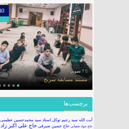
29
30
6 تصویر
جلسه قرآن ۷ آبان
برچسب‌ها
آیت الله سید رحیم توکل
استاد سید محمدحسین عظیمی
حاج علی اکبر زاد
حاج حسین صیرفی
حاج جواد شعبانی