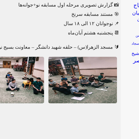
ج
📸 گزارش تصویری مرحله اول مسابقه نو+جوانه‌ها
یان
🎯 مستند مسابقه سرنخ
📌 نوجوانان ۱۲ الی ۱۸ سال
📆 پنجشنبه هشتم آبان‌ماه
ن
سجاد
🔰 مسجد الزهرا(س) – حلقه شهید دانشگر – معاونت بسیج نوج
یخ
صر