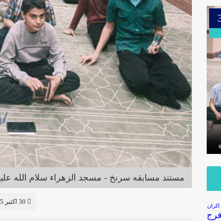
26
5 تصویر
3 تصویر
عکس | ولادت حضرت زینب (س)
زنگ تفریح ۴
مستند مسابقه سرنخ - مسجد الزهراء سلام الله علیه
30 اکتبر 2025
اکران
فرج