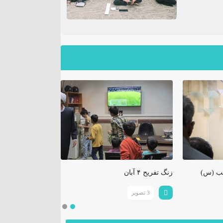
ب (س)
زنگ تفریح ۴ آبان
زنگ تفریح ۲۷ مهر
3 تصویر
2 تصویر