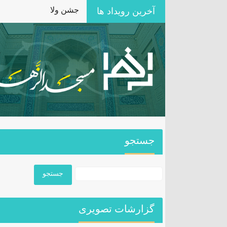
جشن ولادت حضرت زینب 
آخرین رویداد ها
جستجو
گزارشات تصویری