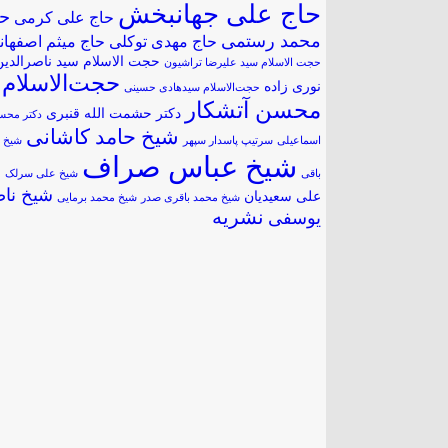
حاج علی جهانبخش
حا
حاج علی کرمی
محمد رستمی
حاج مهدی توکلی
حاج میثم اصفهان
حجت الاسلام سید ناصرالدین
حجت الاسلام سید علیرضا تراشیون
حجت‌الاسلام
نوری زاده
حجت‌الاسلام سیدهادی حسینی
محسن آتشکار
دکتر حشمت الله قنبری
دکتر محس
شیخ حامد کاشانی
اسماعیلی
سرتیپ پاسدار سپهر
شیخ 
شیخ عباس صراف
ش
باقی
شیخ علی سرلک
شیخ نا
علی سعیدیان
شیخ محمد باقری صدر
شیخ محمد برمایی
نشریه
یوسفی