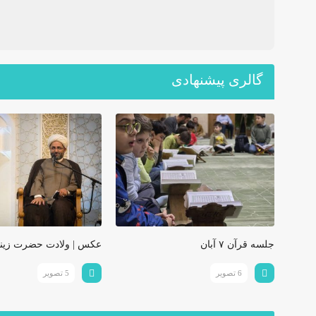
گالری پیشنهادی
جلسه قرآن ۷ آبان
عکس | ولادت حضرت زین
6 تصویر
5 تصویر