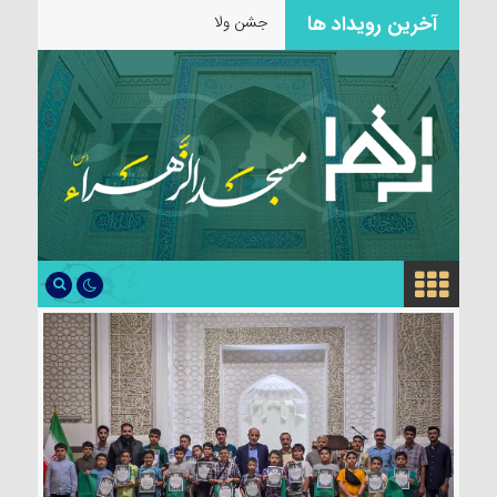
آخرین رویداد ها
جشن ولادت حضرت ز