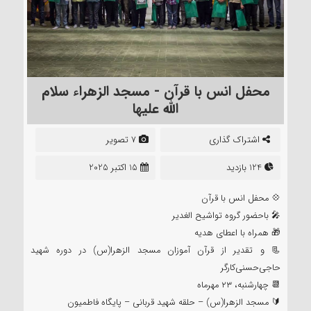
محفل انس با قرآن - مسجد الزهراء سلام
الله علیها
اشتراک گذاری
7 تصویر
124 بازدید
15 اکتبر 2025
💠 محفل انس با قرآن
🎤 باحضور گروه تواشیح الغدیر
🎁 همراه با اعطای هدیه
📃 و تقدیر از قرآن آموزان مسجد الزهرا(س) در دوره شهید
حاجی‌حسنی‌کارگر
📆 چهارشنبه، ۲۳ مهرماه
🔰 مسجد الزهرا(س) – حلقه شهید قربانی – پایگاه فاطمیون