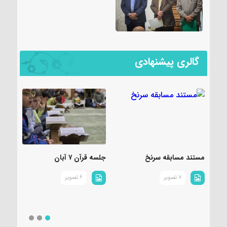
گالری پیشنهادی
مستند مسابقه سرنخ
جلسه قرآن ۷ آبان
عک
(س
7 تصویر
6 تصویر