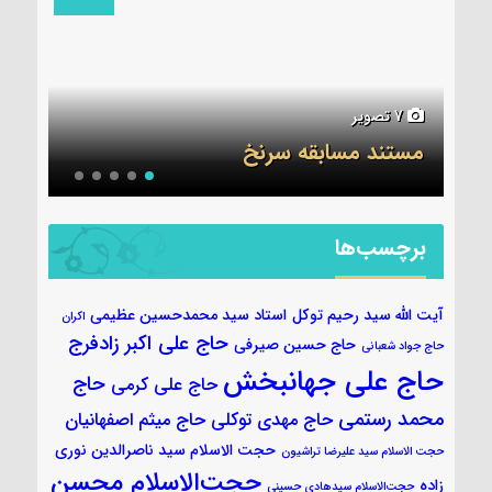
6 تصویر
5 تصویر
جلسه قرآن ۷ آبان
عکس
برچسب‌ها
آیت الله سید رحیم توکل
استاد سید محمدحسین عظیمی
اکران
حاج علی اکبر زادفرج
حاج حسین صیرفی
حاج جواد شعبانی
حاج علی جهانبخش
حاج
حاج علی کرمی
محمد رستمی
حاج مهدی توکلی
حاج میثم اصفهانیان
حجت الاسلام سید ناصرالدین نوری
حجت الاسلام سید علیرضا تراشیون
حجت‌الاسلام محسن
زاده
حجت‌الاسلام سیدهادی حسینی