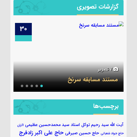
گزارشات تصویری
29
30
6 تصویر
5 تصویر
جلسه قرآن ۷ آبان
عکس
برچسب‌ها
آیت الله سید رحیم توکل
استاد سید محمدحسین عظیمی
اکران
حاج علی اکبر زادفرج
حاج حسین صیرفی
حاج جواد شعبانی