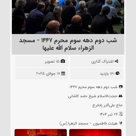
شب دوم دهه سوم محرم ۱‌۴‌۴‌۷ - مسجد
الزهراء سلام الله علیها
اشتراک گذاری
15 تصویر
161 بازدید
17 جولای 2025
📷 شب دوم دهه سوم محرم ۱‌۴‌۴‌۷
👥 حجت‌الاسلام شیخ حامد کاشانی
حاج علی‌اکبر زادفرج
🗓 ۲۶ تیر ۱‌۴‌۰‌۴
🔰 هیئت فاطمیون – مسجد الزهرا (س)