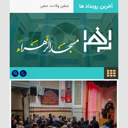
آخرین رویداد ها
جشن ولادت حضرت زینب