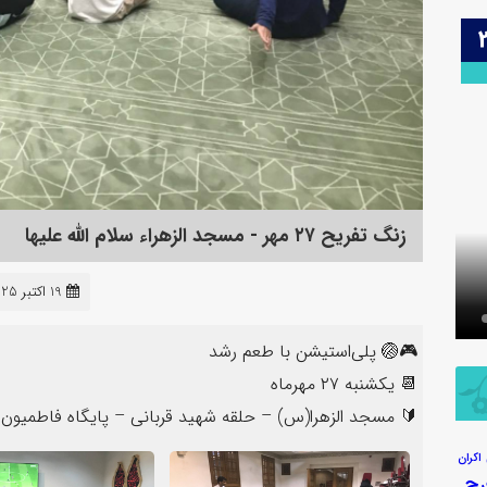
26
زنگ تفریح ۲۷ مهر - مسجد الزهراء سلام الله علیها
5 تصویر
3 تصویر
19 اکتبر 2025
عکس | ولادت حضرت زینب (س)
زنگ تفریح 
🎮🏐 پلی‌استیشن با طعم رشد
📆 یکشنبه ۲۷ مهرماه
🔰 مسجد الزهرا(س) – حلقه شهید قربانی – پایگاه فاطمیون
اکران
رج