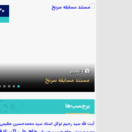
29
30
6 تصویر
جلسه قرآن ۷ آبان
برچسب‌ها
آیت الله سید رحیم توکل
استاد سید محمدحسین عظیمی
حاج علی اکبر زادف
حاج حسین صیرفی