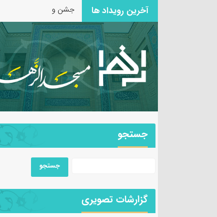
جشن ولادت حضرت زین
آخرین رویداد ها
جستجو
گزارشات تصویری