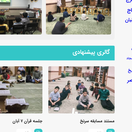
ج
یان
گالری پیشنهادی
جاد
خ
ر
مستند مسابقه سرنخ
جلسه قرآن ۷ آبان