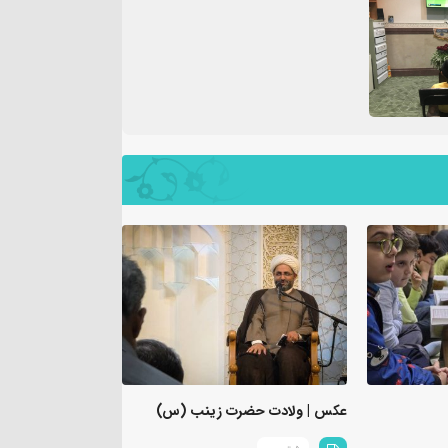
عکس | ولادت حضرت زینب (س)
زنگ تفریح ۴ آبان