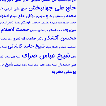
حاج جواد شعبانی
حاج علی جهانبخش
حا
حاج علی کرمی
محمد رستمی
حاج مهدی توکلی
حاج میثم اصفهان
حجت الاسلام سید ناصرالدین
حجت الاسلام سید علیرضا تراشیون
حجت‌الاسلام
نوری زاده
حجت‌الاسلام سیدهادی حسینی
محسن آتشکار
دکتر حشمت الله قنبری
دکتر محسن
شیخ حامد کاشانی
اسماعیلی
سرتیپ پاسدار سپهر
شیخ س
شیخ عباس صراف
شی
باقی
شیخ علی سرلک
شیخ ناص
علی سعیدیان
شیخ محمد باقری صدر
شیخ محمد برمایی
نشریه
یوسفی
جلسه قرآن ۲۳ مهر
محفل انس با قرآن