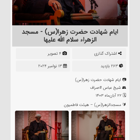
ایام شهادت حضرت زهرا(س) - مسجد
الزهراء سلام الله علیها
اشتراک گذاری
4 تصویر
263 بازدید
13 نوامبر 2024
📷 ایام شهادت حضرت زهرا(س)
👥 شیخ عباس #صراف
🗓 ۲۲ آبان‌ماه ۱۴۰۳
🔰 مسجدالزهرا(س) – هیئت فاطمیون