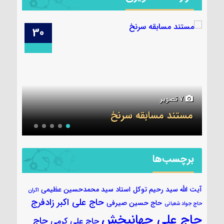
29
30
6 تصویر
5 تصویر
جلسه قرآن ۷ آبان
عکس
برچسب‌ها
آیت الله سید رحیم توکل
استاد سید محمدحسین عظیمی
اکران
حاج علی اکبر زادفرج
حاج حسین صیرفی
حاج جواد شعبانی
حاج علی جهانبخش
حاج
حاج علی کرمی