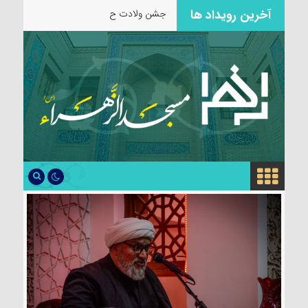
آخرین رویداد ها
جشن ولادت حضرت زین