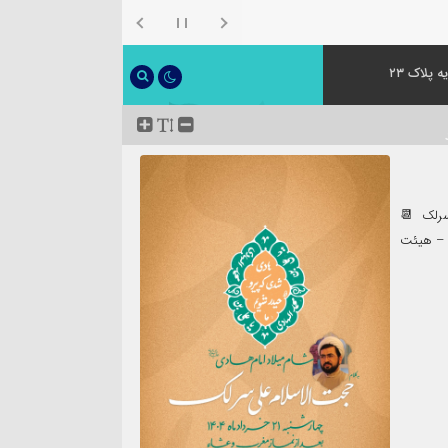
 پلاک ۲۳
سرلک 📆
س) – هیئت