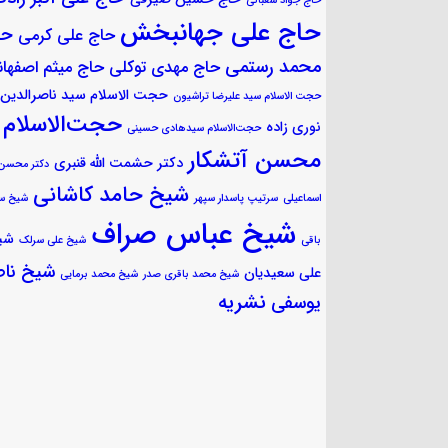
حاج جواد شعبانی
حاج علی جهانبخش
حا
حاج علی کرمی
محمد رستمی
حاج مهدی توکلی
حاج میثم اصفهان
حجت الاسلام سید ناصرالدین
حجت الاسلام سید علیرضا تراشیون
حجت‌الاسلام
نوری زاده
حجت‌الاسلام سیدهادی حسینی
محسن آتشکار
دکتر حشمت الله قنبری
دکتر محسن
شیخ حامد کاشانی
اسماعیلی
سرتیپ پاسدار سپهر
شیخ س
شیخ عباس صراف
شی
باقی
شیخ علی سرلک
شیخ ناص
علی سعیدیان
شیخ محمد باقری صدر
شیخ محمد برمایی
نشریه
یوسفی