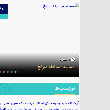
29
30
6 تصویر
جلسه قرآن ۷ آبان
برچسب‌ها
آیت الله سید رحیم توکل
استاد سید محمدحسین عظیمی
حاج علی اکبر زادف
حاج حسین صیرفی