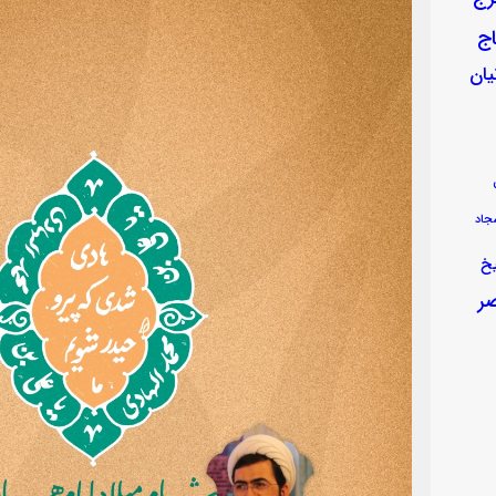
ج
یان
جاد
خ
ر