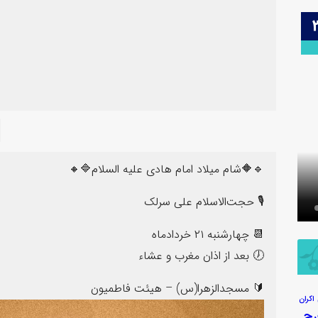
26
🔹🔶شام میلاد امام هادی علیه السلام🔷🔸
5 تصویر
3 تصویر
عکس | ولادت حضرت زینب (س)
زنگ تفریح 
🎙 حجت‌الاسلام علی سرلک
📆 چهارشنبه ۲۱ خردادماه
🕖 بعد از اذان مغرب و عشاء
🔰 مسجدالزهرا(س) – هیئت فاطمیون
اکران
رج