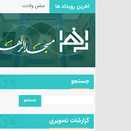
جشن ولادت حضرت زینب 
آخرین رویداد ها
جستجو
گزارشات تصویری