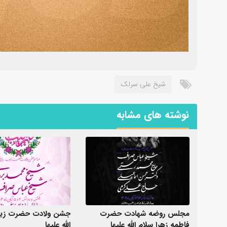
شیخ علی سرلک
نوشته های مشابه
مجلس روضه شهادت حضرت
جشن ولادت حضرت زین
فاطمه زهرا سلام الله علیها
الله علیها