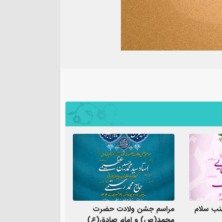
ب سلام
مراسم جشن ولادت حضرت
محمد(ص) و امام صادق(ع)