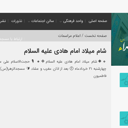
سلام ال
صفحه اصلی
واحد فرهنگی
سالن اجتماعات
نذورات
نشریه
صفحه نخست /
اعلام مراسمات
ارتباط با مسجد
شام میلاد امام هادی علیه السلام
🔹🔶شام میلاد امام هادی علیه السلام🔷🔸 🎙 حجت‌الاسلام علی 
چهارشنبه ۲۱ خردادماه 🕖 بعد از اذان مغرب و عشاء 🔰 مسجدالزهرا(
فاطمیون