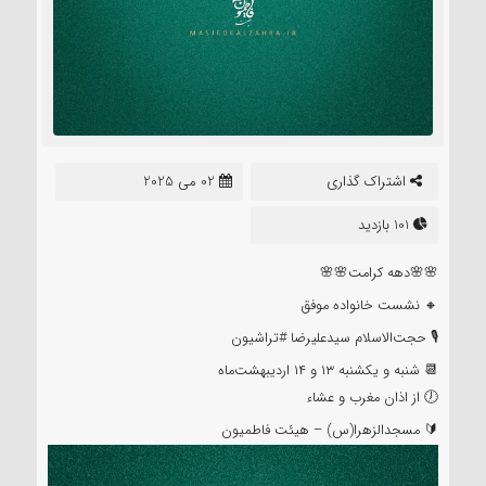
اشتراک گذاری
02 می 2025
101 بازدید
🌸🌸دهه کرامت🌸🌸
🔸 نشست خانواده موفق
🎙 حجت‌الاسلام سیدعلیرضا #تراشیون
📆 شنبه و یکشنبه ۱۳ و ۱۴ اردیبهشت‌ماه
🕖 از اذان مغرب و عشاء
🔰 مسجدالزهرا(س) – هیئت فاطمیون