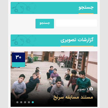
جستجو
گزارشات تصویری
29
30
6 تصویر
5 تصویر
جلسه قرآن ۷ آبان
عکس