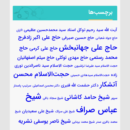
برچسب‌ها
آیت الله سید رحیم توکل
استاد سید محمدحسین عظیمی
اکران
حاج علی اکبر زادفرج
حاج حسین صیرفی
حاج جواد شعبانی
حاج علی جهانبخش
حاج
حاج علی کرمی
محمد رستمی
حاج مهدی توکلی
حاج میثم اصفهانیان
حجت الاسلام سید ناصرالدین نوری
حجت الاسلام سید علیرضا تراشیون
حجت‌الاسلام محسن
زاده
حجت‌الاسلام سیدهادی حسینی
آتشکار
دکتر حشمت الله قنبری
دکتر محسن اسماعیلی
سرتیپ پاسدار
شیخ
شیخ حامد کاشانی
سپهر
شیخ سجاد باقی
عباس صراف
شیخ علی سعیدیان
شیخ علی سرلک
شیخ
نشریه
شیخ ناصر یوسفی
محمد باقری صدر
شیخ محمد برمایی