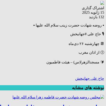
اشتراک گذاری
15 ژانویه 2025
132 بازدید
▪️ روضه شهادت حضرت زینب سلام الله علیها ▪️
🎙 حاج علی #جهانبخش
📆 چهارشنبه ۲۶ دی‌ماه
🕕 از اذان مغرب
🔰 مسجدالزهرا(س) – هیئت فاطمیون
حاج علی جهانبخش
نوشته های مشابه