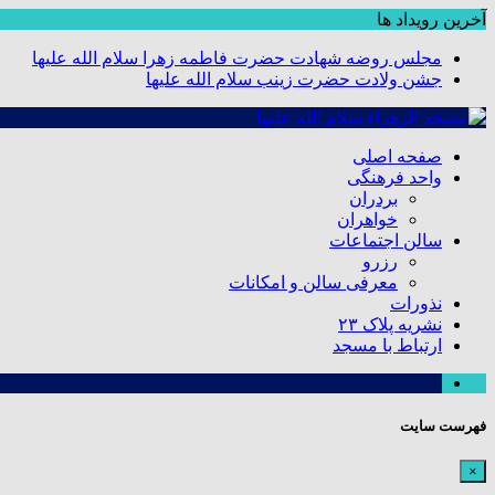
آخرین رویداد ها
مجلس روضه شهادت حضرت فاطمه زهرا سلام الله علیها
جشن ولادت حضرت زینب سلام الله علیها
صفحه اصلی
واحد فرهنگی
بردران
خواهران
سالن اجتماعات
رزرو
معرفی سالن و امکانات
نذورات
نشریه پلاک ۲۳
ارتباط با مسجد
فهرست سایت
×