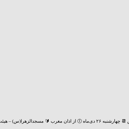
لزهرا(س) – هیئت فاطمیون