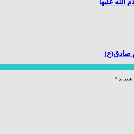
لله علیها
صادق(ع)
شده‌اند
*