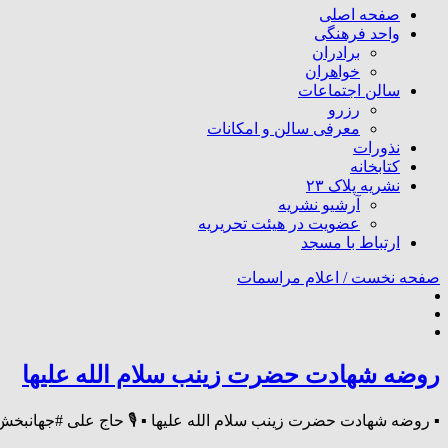
صفحه اصلی
واحد فرهنگی
برادران
خواهران
سالن اجتماعات
رزرو
معرفی سالن و امکانات
نذورات
کتابخانه
نشریه پلاک ۲۳
آرشیو نشریه
عضویت در هیئت تحریریه
ارتباط با مسجد
صفحه نخست /
اعلام مراسمات
روضه شهادت حضرت زینب سلام الله علیها
▪️ روضه شهادت حضرت زینب سلام الله علیها ▪️ 🎙 حاج علی #جهانبخش 📆 چهارشنبه ۲۶ دی‌ماه 🕕 از اذان مغرب 🔰 مسجدا