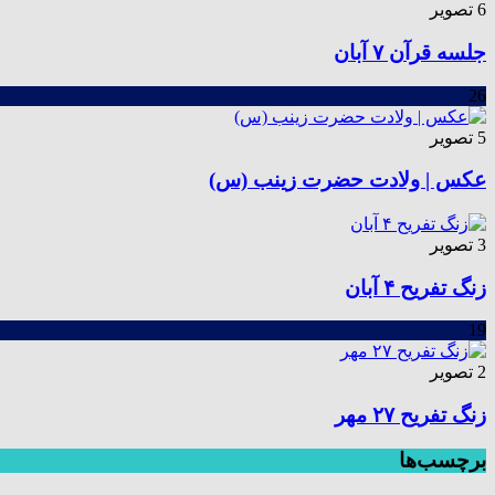
6 تصویر
جلسه قرآن ۷ آبان
26
5 تصویر
عکس | ولادت حضرت زینب (س)
3 تصویر
زنگ تفریح ۴ آبان
19
2 تصویر
زنگ تفریح ۲۷ مهر
برچسب‌ها