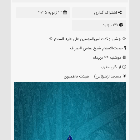
اشتراک گذاری
13 ژانویه 2025
131 بازدید
💠 جشن ولادت امیرالمومنین علی علیه السلام 💠
🎙 حجت‌الاسلام شیخ عباس #صراف
📆 دوشنبه ۲۴ دی‌ماه
🕕 از اذان مغرب
🔰 مسجدالزهرا(س) – هیئت فاطمیون