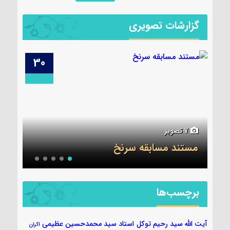
گزارشات تصویری
29
30
6 تصویر
5 تصویر
جلسه قرآن ۷ آبان
عکس
برچسب‌ها
آیت الله سید رحیم توکل
استاد سید محمدحسین عظیمی
اکران