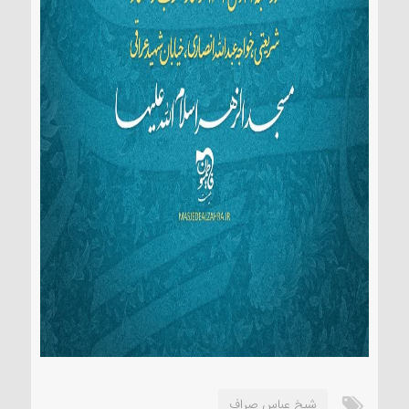
شیخ عباس صراف